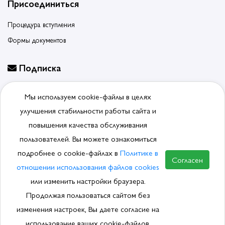
Присоединиться
Процедура вступления
Формы документов
Подписка
Будьте в курсе событий, подпишитесь на новости ассоциации
Мы используем cookie-файлы в целях
Отписаться от рассылки
улучшения стабильности работы сайта и
повышения качества обслуживания
пользователей. Вы можете ознакомиться
подробнее о cookie-файлах в
Политике в
© 2026, Ассоциация производителей и поставщиков
Согласен
сантехники.
Политика обработки ПДн
отношении использования файлов cookies
или изменить настройки браузера.
Продолжая пользоваться сайтом без
изменения настроек, Вы даете согласие на
ВСТУПИТЬ В АССОЦИАЦИЮ
использование ваших cookie-файлов.