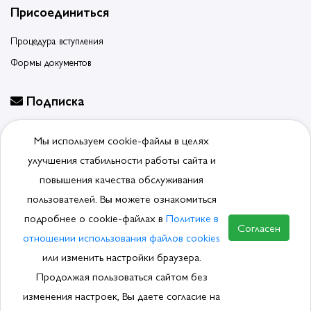
Присоединиться
Процедура вступления
Формы документов
Подписка
Будьте в курсе событий, подпишитесь на новости ассоциации
Мы используем cookie-файлы в целях
Отписаться от рассылки
улучшения стабильности работы сайта и
повышения качества обслуживания
пользователей. Вы можете ознакомиться
подробнее о cookie-файлах в
Политике в
© 2026, Ассоциация производителей и поставщиков
Согласен
сантехники.
Политика обработки ПДн
отношении использования файлов cookies
или изменить настройки браузера.
Продолжая пользоваться сайтом без
изменения настроек, Вы даете согласие на