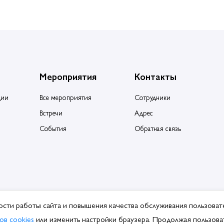
Мероприятия
Контакты
ции
Все мероприятия
Сотрудники
Встречи
Адрес
События
Обратная связь
ости работы сайта и повышения качества обслуживания пользоват
ция производителей и поставщиков сантехники.
ов cookies
или изменить настройки браузера. Продолжая пользоват
ботки ПДн