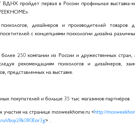
 ВДНХ пройдет первая в России профильная выставка-к
SWEEKHOME».
психологов, дизайнеров и производителей товаров 
 посетителей с концепциями психологии дизайна различны
лее 250 компании из России и дружественных стран, 
следуя рекомендациям психологов и дизайнеров, заи
в, представленных на выставке.
вных покупателей и больше 35 тыс. магазинов-партнёров.
х участия на странице mosweekhome.ru <
http://mosweekhom
x.ru/i/buy28k080Eor3g
> .