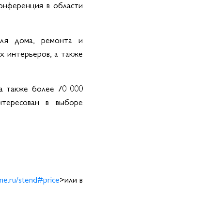
онференция в области
для дома, ремонта и
х интерьеров, а также
а также более 70 000
нтересован в выборе
e.ru/stend#price
>или в