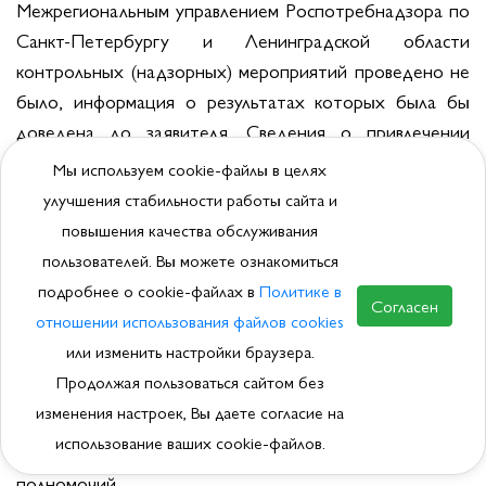
Межрегиональным управлением Роспотребнадзора по
Санкт-Петербургу и Ленинградской области
контрольных (надзорных) мероприятий проведено не
было, информация о результатах которых была бы
доведена до заявителя. Сведения о привлечении
продавцов к административной ответственности или
Мы используем cookie-файлы в целях
об изъятии реально опасной продукции из оборота в
улучшения стабильности работы сайта и
ответах ведомства отсутствуют.
повышения качества обслуживания
пользователей. Вы можете ознакомиться
Вместе с тем АППСан продолжает направлять
подробнее о cookie-файлах в
Политике в
информацию о выявленных фактах в уполномоченные
Согласен
отношении использования файлов cookies
органы в порядке, установленном законодательством
или изменить настройки браузера.
Российской Федерации, поскольку мы убеждены, что
Продолжая пользоваться сайтом без
безопасность и интересы граждан должны быть в
изменения настроек, Вы даете согласие на
приоритете любого органа государственной власти
использование ваших cookie-файлов.
при осуществлении, возложенных на таковой
полномочий.