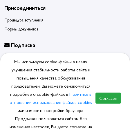
Присоединиться
Процедура вступления
Формы документов
Подписка
Будьте в курсе событий, подпишитесь на новости ассоциации
Мы используем cookie-файлы в целях
Отписаться от рассылки
улучшения стабильности работы сайта и
повышения качества обслуживания
пользователей. Вы можете ознакомиться
подробнее о cookie-файлах в
Политике в
© 2026, Ассоциация производителей и поставщиков
Согласен
сантехники.
Политика обработки ПДн
отношении использования файлов cookies
или изменить настройки браузера.
Продолжая пользоваться сайтом без
изменения настроек, Вы даете согласие на