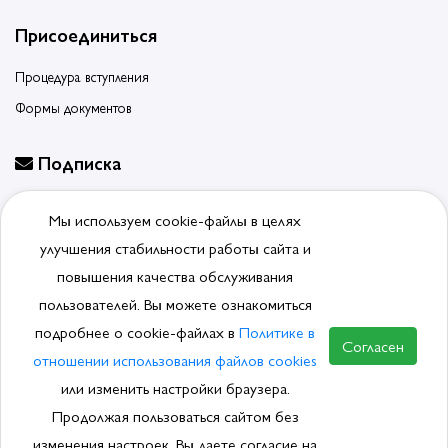
Присоединиться
Процедура вступления
Формы документов
Подписка
Будьте в курсе событий, подпишитесь на новости ассоциации
Мы используем cookie-файлы в целях
Отписаться от рассылки
улучшения стабильности работы сайта и
повышения качества обслуживания
пользователей. Вы можете ознакомиться
подробнее о cookie-файлах в
Политике в
© 2026, Ассоциация производителей и поставщиков
Согласен
сантехники.
Политика обработки ПДн
отношении использования файлов cookies
или изменить настройки браузера.
Продолжая пользоваться сайтом без
изменения настроек, Вы даете согласие на