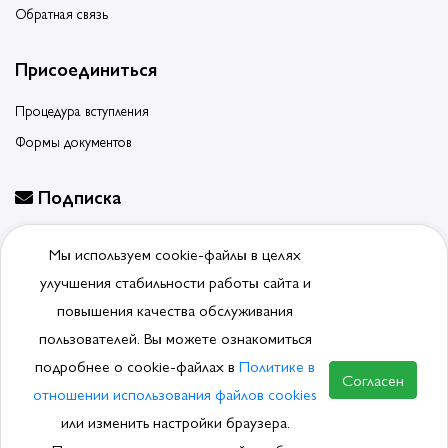
Обратная связь
Присоединиться
Процедура вступления
Формы документов
Подписка
Будьте в курсе событий, подпишитесь на новости ассоциации
Мы используем cookie-файлы в целях
Отписаться от рассылки
улучшения стабильности работы сайта и
повышения качества обслуживания
пользователей. Вы можете ознакомиться
подробнее о cookie-файлах в
Политике в
© 2026, Ассоциация производителей и поставщиков
Согласен
сантехники.
Политика обработки ПДн
отношении использования файлов cookies
или изменить настройки браузера.