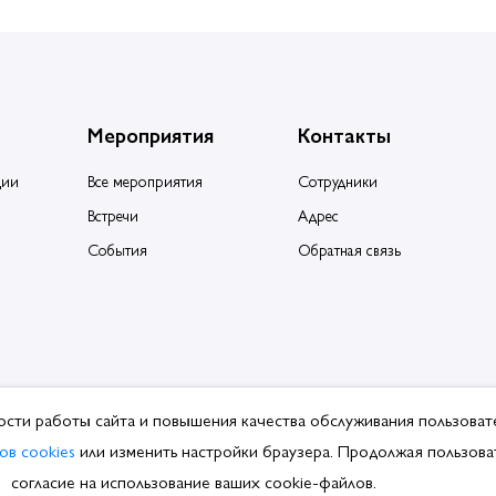
Мероприятия
Контакты
ции
Все мероприятия
Сотрудники
Встречи
Адрес
События
Обратная связь
ости работы сайта и повышения качества обслуживания пользоват
ция производителей и поставщиков сантехники.
ов cookies
или изменить настройки браузера. Продолжая пользоват
ботки ПДн
согласие на использование ваших cookie-файлов.