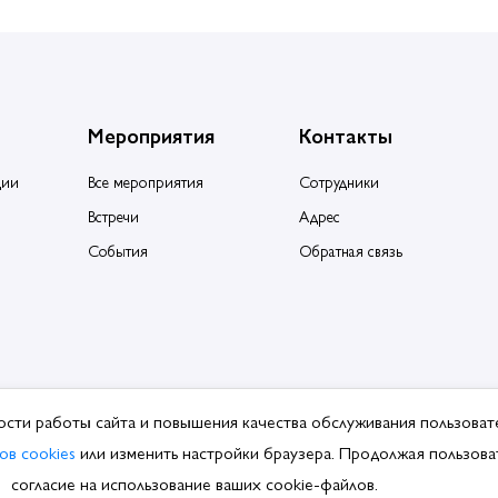
Мероприятия
Контакты
ции
Все мероприятия
Сотрудники
Встречи
Адрес
События
Обратная связь
ости работы сайта и повышения качества обслуживания пользоват
ция производителей и поставщиков сантехники.
ов cookies
или изменить настройки браузера. Продолжая пользоват
ботки ПДн
согласие на использование ваших cookie-файлов.