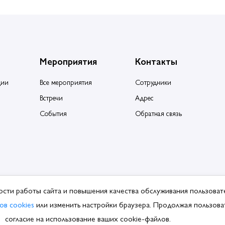
Мероприятия
Контакты
ции
Все мероприятия
Сотрудники
Встречи
Адрес
События
Обратная связь
ости работы сайта и повышения качества обслуживания пользоват
ция производителей и поставщиков сантехники.
ов cookies
или изменить настройки браузера. Продолжая пользоват
ботки ПДн
согласие на использование ваших cookie-файлов.