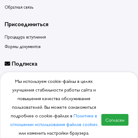
Обратная связь
Присоединиться
Процедура вступления
Формы документов
Подписка
Будьте в курсе событий, подпишитесь на новости ассоциации
Мы используем cookie-файлы в целях
Отписаться от рассылки
улучшения стабильности работы сайта и
повышения качества обслуживания
пользователей. Вы можете ознакомиться
подробнее о cookie-файлах в
Политике в
© 2026, Ассоциация производителей и поставщиков
Согласен
сантехники.
Политика обработки ПДн
отношении использования файлов cookies
или изменить настройки браузера.