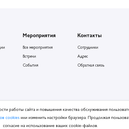
Мероприятия
Контакты
ции
Все мероприятия
Сотрудники
Встречи
Адрес
События
Обратная связь
ости работы сайта и повышения качества обслуживания пользоват
ция производителей и поставщиков сантехники.
ов cookies
или изменить настройки браузера. Продолжая пользоват
ботки ПДн
согласие на использование ваших cookie-файлов.