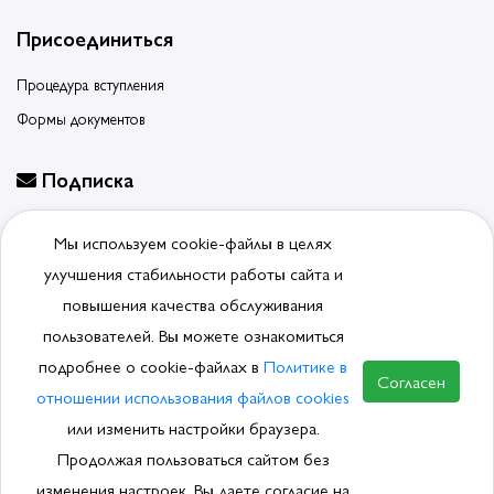
Присоединиться
Процедура вступления
Формы документов
Подписка
Будьте в курсе событий, подпишитесь на новости ассоциации
Мы используем cookie-файлы в целях
Отписаться от рассылки
улучшения стабильности работы сайта и
повышения качества обслуживания
пользователей. Вы можете ознакомиться
подробнее о cookie-файлах в
Политике в
© 2026, Ассоциация производителей и поставщиков
Согласен
сантехники.
Политика обработки ПДн
отношении использования файлов cookies
или изменить настройки браузера.
Продолжая пользоваться сайтом без
изменения настроек, Вы даете согласие на