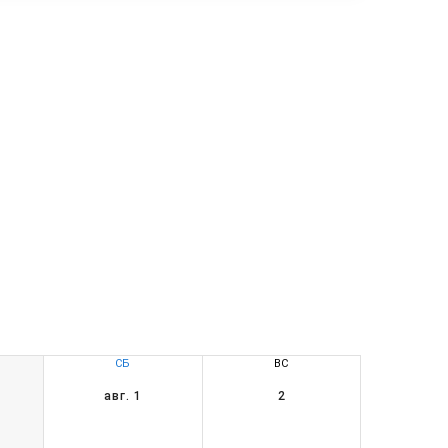
СБ
ВС
авг. 1
2