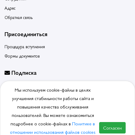
Адрес
Обратная связь
Присоединиться
Процедура вступления
Формы документов
Подписка
Будьте в курсе событий, подпишитесь на новости ассоциации
Мы используем cookie-файлы в целях
Отписаться от рассылки
улучшения стабильности работы сайта и
повышения качества обслуживания
пользователей. Вы можете ознакомиться
подробнее о cookie-файлах в
Политике в
© 2026, Ассоциация производителей и поставщиков
Согласен
сантехники.
Политика обработки ПДн
отношении использования файлов cookies