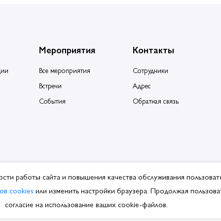
Мероприятия
Контакты
ции
Все мероприятия
Сотрудники
Встречи
Адрес
События
Обратная связь
ости работы сайта и повышения качества обслуживания пользоват
ция производителей и поставщиков сантехники.
ов cookies
или изменить настройки браузера. Продолжая пользоват
ботки ПДн
согласие на использование ваших cookie-файлов.