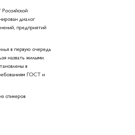
" Российской
анирован диалог
инений, предприятий
лья в первую очередь
зя назвать жилыми.
тановлены в
требованиям ГОСТ и
из спикеров