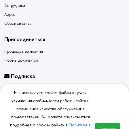
Сотрудники
Адрес
Обратная связь
Присоединиться
Процедура вступления
Формы документов
Подписка
Будьте в курсе событий, подпишитесь на новости ассоциации
Мы используем cookie-файлы в целях
Отписаться от рассылки
улучшения стабильности работы сайта и
повышения качества обслуживания
пользователей. Вы можете ознакомиться
подробнее о cookie-файлах в
Политике в
© 2026, Ассоциация производителей и поставщиков
Согласен